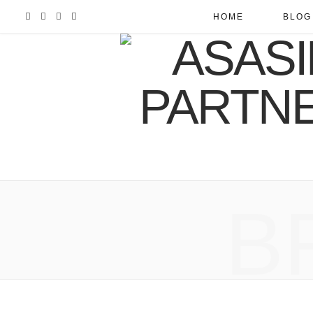
F
I
R
Y
HOME
BLOG
a
n
S
o
c
s
S
u
e
t
T
b
a
u
o
g
b
B
o
r
e
k
a
m