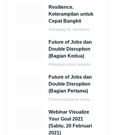
Resilience,
Keterampilan untuk
Cepat Bangkit
Sekarang ini, resilience menjadi salah satu keterampilan yang sangat dibutuhkan di dunia kerja. Menurut laporan…
Future of Jobs dan
Double Disruption
(Bagian Kedua)
Beberapa tahun belakangan ini, perusahaan-perusahaan yang disurvey terus mempercepat proses adopsi teknologi baru. Artificial intelligence…
Future of Jobs dan
Double Disruption
(Bagian Pertama)
Dunia kerja/pasar dunia kerja sekarang menghadapi tantangan yang semakin besar. Dua kekuatan besar (Twin Forces/Double…
Webinar Visualize
Your Goal 2021
(Sabtu, 20 Februari
2021)