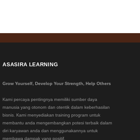
ASASIRA LEARNING
Grow Yourself, Develop Your Strength, Help Others
Kami percaya pentingnya memiliki sumber daya
manusia yang otonom dan otentik dalam keberhasilan
bisnis. Kami menyediakan training program untuk
membantu anda mengembangkan potesi terbaik dalam
diri karyawan anda dan menggunakannya untuk
membawa dampak yang positif.