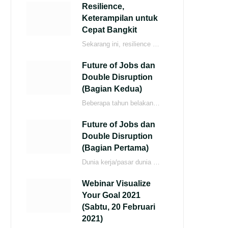
Resilience,
Keterampilan untuk
Cepat Bangkit
Sekarang ini, resilience menjadi salah satu keterampilan yang sangat dibutuhkan di dunia kerja. Menurut laporan…
Future of Jobs dan
Double Disruption
(Bagian Kedua)
Beberapa tahun belakangan ini, perusahaan-perusahaan yang disurvey terus mempercepat proses adopsi teknologi baru. Artificial intelligence…
Future of Jobs dan
Double Disruption
(Bagian Pertama)
Dunia kerja/pasar dunia kerja sekarang menghadapi tantangan yang semakin besar. Dua kekuatan besar (Twin Forces/Double…
Webinar Visualize
Your Goal 2021
(Sabtu, 20 Februari
2021)