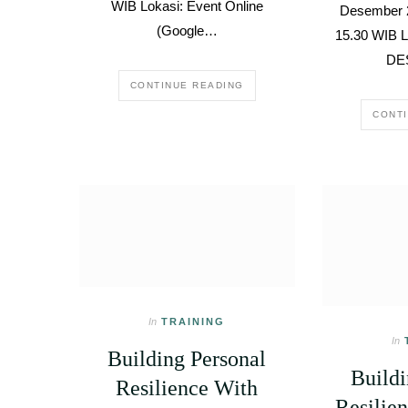
WIB Lokasi: Event Online
Desember 2
(Google…
15.30 WIB L
DE
CONTINUE READING
CONT
In
TRAINING
In
Building Personal
Buildi
Resilience With
Resilie