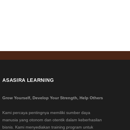
ASASIRA LEARNING
Grow Yourself, Develop Your Strength, Help Others
Kami percaya pentingnya memiliki sumber daya
manusia yang otonom dan otentik dalam keberhasilan
bisnis. Kami menyediakan training program untuk