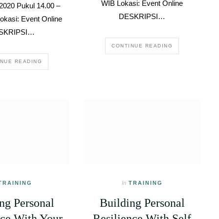
WIB Lokasi: Event Online
020 Pukul 14.00 –
DESKRIPSI…
okasi: Event Online
SKRIPSI…
CONTINUE READING
INUE READING
TRAINING
In
TRAINING
ng Personal
Building Personal
nce With Your
Resilience With Self