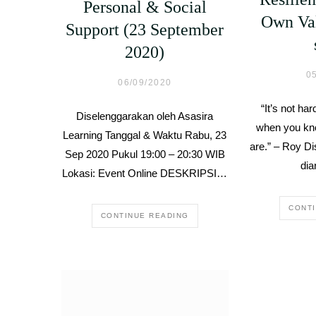
Personal & Social
Own Va
Support (23 September
2020)
0
06/09/2020
“It’s not ha
Diselenggarakan oleh Asasira
when you kn
Learning Tanggal & Waktu Rabu, 23
are.” – Roy D
Sep 2020 Pukul 19:00 – 20:30 WIB
dia
Lokasi: Event Online DESKRIPSI…
CONT
CONTINUE READING