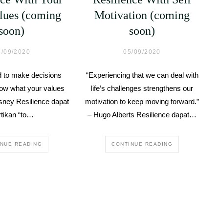
lues (coming
Motivation (coming
soon)
soon)
5/09/2020
05/09/2020
rd to make decisions
“Experiencing that we can deal with
ow what your values
life’s challenges strengthens our
isney Resilience dapat
motivation to keep moving forward.”
rtikan “to…
– Hugo Alberts Resilience dapat…
INUE READING
CONTINUE READING