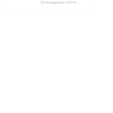
Diselenggarakan oleh Asasira Learning Tanggal & Waktu Sabtu, 20 Februari 2021 Pukul 14.00 – 15.30…