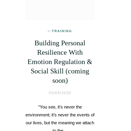
In
TRAINING
Building Personal
Resilience With
Emotion Regulation &
Social Skill (coming
soon)
05/09/2020
“You see, it’s never the
environment; it’s never the events of
our lives, but the meaning we attach
to the…