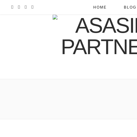
F
I
R
Y
HOME
BLOG
a
n
S
o
c
s
S
u
e
t
T
b
a
u
o
g
b
o
r
e
k
a
m